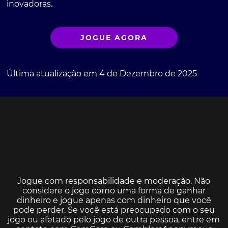
inovadoras.
JOGUE AGORA
Última atualização em 4 de Dezembro de 2025
Jogue com responsabilidade e moderação. Não
considere o jogo como uma forma de ganhar
dinheiro e jogue apenas com dinheiro que você
pode perder. Se você está preocupado com o seu
jogo ou afetado pelo jogo de outra pessoa, entre em