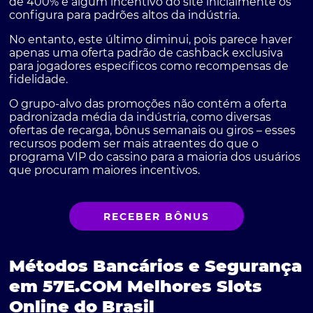
de 400% e algum incentivo do site inicialmente os
configura para padrões altos da indústria.
No entanto, este último diminui, pois parece haver
apenas uma oferta padrão de cashback exclusiva
para jogadores específicos como recompensas de
fidelidade.
O grupo-alvo das promoções não contém a oferta
padronizada média da indústria, como diversas
ofertas de recarga, bônus semanais ou giros – esses
recursos podem ser mais atraentes do que o
programa VIP do cassino para a maioria dos usuários
que procuram maiores incentivos.
RECEBER BÔNUS
Métodos Bancários e Segurança
em 57E.COM Melhores Slots
Online do Brasil