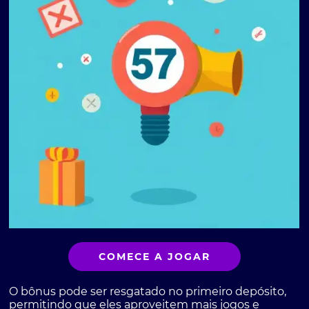
COMECE A JOGAR
O bônus pode ser resgatado no primeiro depósito,
permitindo que eles aproveitem mais jogos e