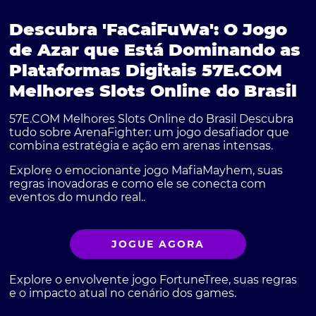
Descubra 'FaCaiFuWa': O Jogo
de Azar que Está Dominando as
Plataformas Digitais 57E.COM
Melhores Slots Online do Brasil
57E.COM Melhores Slots Online do Brasil Descubra
tudo sobre ArenaFighter: um jogo desafiador que
combina estratégia e ação em arenas intensas.
Explore o emocionante jogo MafiaMayhem, suas
regras inovadoras e como ele se conecta com
eventos do mundo real..
JOGUE AGORA
Explore o envolvente jogo FortuneTree, suas regras
e o impacto atual no cenário dos games.