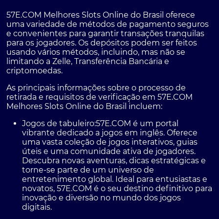
57E.COM Melhores Slots Online do Brasil oferece
uma variedade de métodos de pagamento seguros
e convenientes para garantir transações tranquilas
para os jogadores. Os depósitos podem ser feitos
usando vários métodos, incluindo, mas não se
limitando a Zelle, Transferência Bancária e
criptomoedas.
As principais informações sobre o processo de
retirada e requisitos de verificação em 57E.COM
Melhores Slots Online do Brasil incluem:
Jogos de tabuleiro
:57E.COM é um portal
vibrante dedicado a jogos em inglês. Oferece
uma vasta coleção de jogos interativos, guias
úteis e uma comunidade ativa de jogadores.
Descubra novas aventuras, dicas estratégicas e
torne-se parte de um universo de
entretenimento global. Ideal para entusiastas e
novatos, 57E.COM é o seu destino definitivo para
inovação e diversão no mundo dos jogos
digitais.