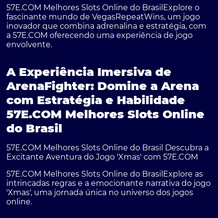
57E.COM Melhores Slots Online do BrasilExplore o
fascinante mundo de VegasRepeatWins, um jogo
inovador que combina adrenalina e estratégia, com
a 57E.COM oferecendo uma experiência de jogo
envolvente.
A Experiência Imersiva de
ArenaFighter: Domine a Arena
com Estratégia e Habilidade
57E.COM Melhores Slots Online
do Brasil
57E.COM Melhores Slots Online do Brasil Descubra a
Excitante Aventura do Jogo 'Xmas' com 57E.COM
57E.COM Melhores Slots Online do BrasilExplore as
intrincadas regras e a emocionante narrativa do jogo
'Xmas', uma jornada única no universo dos jogos
online.