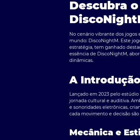
Descubra o
DiscoNigh
No cenário vibrante dos jogos
mundo:
DiscoNightM
. Este jo
estratégia, tem ganhado destaq
essência de DiscoNightM, abor
dinâmicas.
A Introduçã
Lançado em 2023 pelo estúdio c
jornada cultural e auditiva. A
e sonoridades eletrônicas, cr
cada movimento e decisão são s
Mecânica e Est