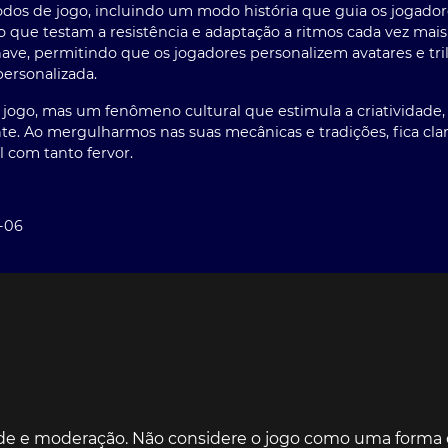
dos de jogo, incluindo um modo história que guia os jogador
o que testam a resistência e adaptação a ritmos cada vez mai
, permitindo que os jogadores personalizem avatares e tril
ersonalizada.
go, mas um fenômeno cultural que estimula a criatividade, a 
e. Ao mergulharmos nas suas mecânicas e tradições, fica clar
 com tanto fervor.
-06
de e moderação. Não considere o jogo como uma forma d