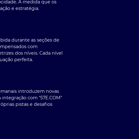
ocidade. À medida que os
ção e estratégia.
ibida durante as seções de
ecompensados com
rizes dos níveis. Cada nível
ação perfeita.
semanais introduzem novas
 A integração com "57E.COM"
prias pistas e desafios