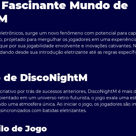
 Fascinante Mundo de
tM
 eletrônicos, surge um novo fenômeno com potencial para cap
go, projetado para mergulhar os jogadores em uma experiênci
ue por sua jogabilidade envolvente e inovações cativantes. N
dando desde sua introdução eletrizante até as regras específ
o de DiscoNightM
riativo por trás de sucessos anteriores, DiscoNightM é mais
mbientado em um universo retro-futurista, o jogo exala uma e
iando uma atmosfera única. Ao iniciar o jogo, os jogadores s
incronizados com batidas eletrizantes.
ilo de Jogo