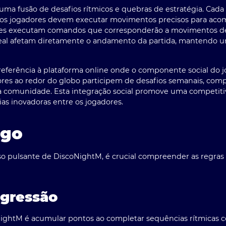
ma fusão de desafios rítmicos e quebras de estratégia. Cada
e os jogadores devem executar movimentos precisos para acom
dores executam comandos que corresponderão a movimentos de 
al afetam diretamente o andamento da partida, mantendo u
 referência à plataforma online onde o componente social do 
res ao redor do globo participem de desafios semanais, com
 comunidade. Esta integração social promove uma competiti
as inovadoras entre os jogadores.
ogo
o pulsante de DiscoNightM, é crucial compreender as regras
ogressão
NightM é acumular pontos ao completar sequências rítmicas c