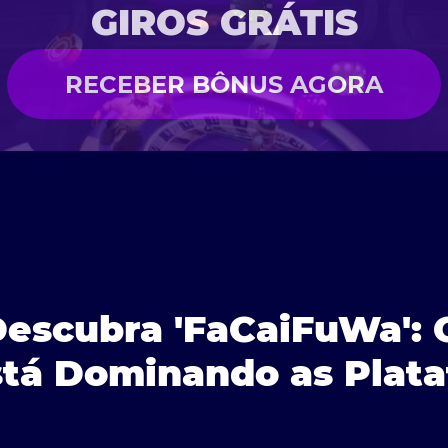
GIROS GRÁTIS
RECEBER BÔNUS AGORA
Descubra 'FaCaiFuWa': 
stá Dominando as Plat