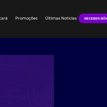
cará
Promoções
Últimas Notícias
RECEBER BÔ