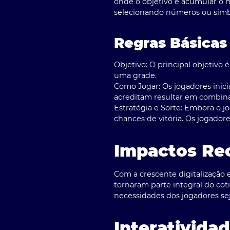
onde o objetivo é acumular o 
selecionando números ou símb
Regras Básicas
Objetivo:
O principal objetivo 
uma grade.
Como Jogar:
Os jogadores inic
acreditam resultar em combin
Estratégia e Sorte:
Embora o jo
chances de vitória. Os jogador
Impactos Re
Com a crescente digitalização
tornaram parte integral do co
necessidades dos jogadores s
Interativida