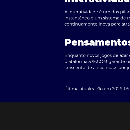
A interatividade é um dos pil
instantâneo e um sistema de r
continuamente inova para atra
Pensamentos 
Enquanto novos jogos de azar c
plataforma 57E.COM garante um
crescente de aficionados por jo
Última atualização em 2026-05-