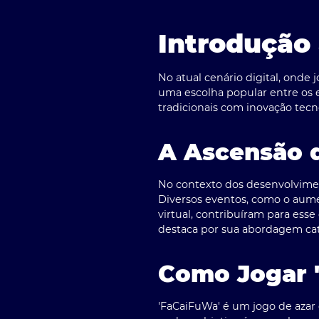
Introdução
No atual cenário digital, ond
uma escolha popular entre os 
tradicionais com inovação tecn
A Ascensão 
No contexto dos desenvolvimen
Diversos eventos, como o aume
virtual, contribuíram para es
destaca por sua abordagem cati
Como Jogar 
'FaCaiFuWa' é um jogo de azar 