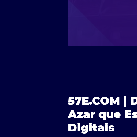
57E.COM | 
Azar que E
Digitais