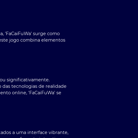
ca, 'FaCaiFuWa' surge como
 este jogo combina elementos
u significativamente.
 das tecnologias de realidade
ento online, 'FaCaiFuWa' se
ados a uma interface vibrante,