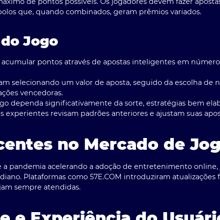
máximo de pontos possíveis. Os jogadores devem fazer aposta
olos que, quando combinados, geram prêmios variados.
 do Jogo
é acumular pontos através de apostas inteligentes em númer
iam selecionando um valor de aposta, seguido da escolha de
ações vencedoras.
go dependa significativamente da sorte, estratégias bem el
es experientes revisam padrões anteriores e ajustam suas apos
centes no Mercado de Jo
 e a pandemia acelerando a adoção de entretenimento online,
tidiano. Plataformas como 57E.COM introduziram atualizações 
ejam sempre atendidas.
de e Experiência do Usuári