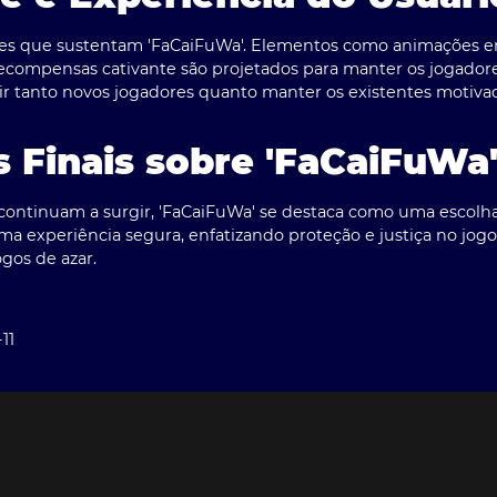
ares que sustentam 'FaCaiFuWa'. Elementos como animações 
ecompensas cativante são projetados para manter os jogador
ir tanto novos jogadores quanto manter os existentes motiva
Finais sobre 'FaCaiFuWa
ontinuam a surgir, 'FaCaiFuWa' se destaca como uma escolha c
a experiência segura, enfatizando proteção e justiça no jog
gos de azar.
11