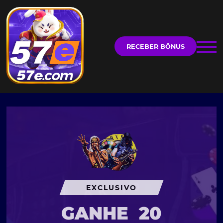
RECEBER BÔNUS
EXCLUSIVO
GANHE
20