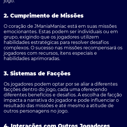
jogo.
2. Cumprimento de Missões
O coração de JManiaManiac está em suas missões
emocionantes. Estas podem ser individuais ou em
grupo, exigindo que os jogadores utilizem
habilidades estratégicas para resolver desafios
complexos. O sucesso nas missões recompensará os
jogadores com recursos, itens especiais e
habilidades aprimoradas.
3. Sistemas de Facções
Os jogadores podem optar por se aliar a diferentes
facções dentro do jogo, cada uma oferecendo
diferentes benefícios e desafios. A escolha de facção
impacta a narrativa do jogador e pode influenciar o
resultado das missões e até mesmo a atitude de
outros personagens no jogo.
4. Interações com Outros Jogadores