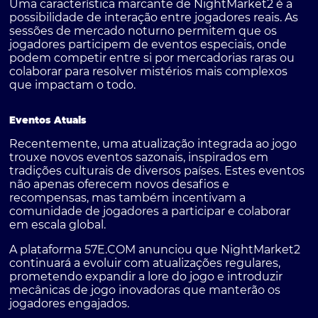
Uma característica marcante de NightMarket2 é a
possibilidade de interação entre jogadores reais. As
sessões de mercado noturno permitem que os
jogadores participem de eventos especiais, onde
podem competir entre si por mercadorias raras ou
colaborar para resolver mistérios mais complexos
que impactam o todo.
Eventos Atuais
Recentemente, uma atualização integrada ao jogo
trouxe novos eventos sazonais, inspirados em
tradições culturais de diversos países. Estes eventos
não apenas oferecem novos desafios e
recompensas, mas também incentivam a
comunidade de jogadores a participar e colaborar
em escala global.
A plataforma 57E.COM anunciou que NightMarket2
continuará a evoluir com atualizações regulares,
prometendo expandir a lore do jogo e introduzir
mecânicas de jogo inovadoras que manterão os
jogadores engajados.