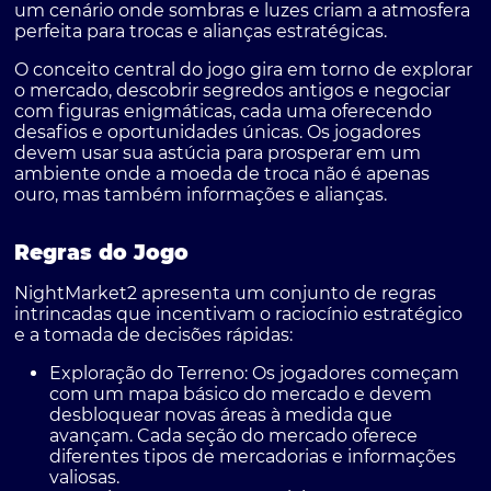
um cenário onde sombras e luzes criam a atmosfera
perfeita para trocas e alianças estratégicas.
O conceito central do jogo gira em torno de explorar
o mercado, descobrir segredos antigos e negociar
com figuras enigmáticas, cada uma oferecendo
desafios e oportunidades únicas. Os jogadores
devem usar sua astúcia para prosperar em um
ambiente onde a moeda de troca não é apenas
ouro, mas também informações e alianças.
Regras do Jogo
NightMarket2 apresenta um conjunto de regras
intrincadas que incentivam o raciocínio estratégico
e a tomada de decisões rápidas:
Exploração do Terreno:
Os jogadores começam
com um mapa básico do mercado e devem
desbloquear novas áreas à medida que
avançam. Cada seção do mercado oferece
diferentes tipos de mercadorias e informações
valiosas.