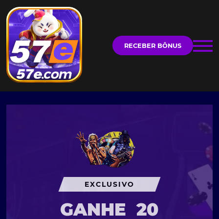
RECEBER BÔNUS
EXCLUSIVO
GANHE
20