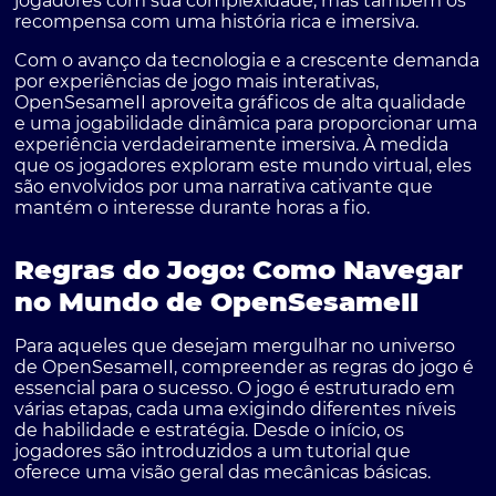
jogadores com sua complexidade, mas também os
recompensa com uma história rica e imersiva.
Com o avanço da tecnologia e a crescente demanda
por experiências de jogo mais interativas,
OpenSesameII
aproveita gráficos de alta qualidade
e uma jogabilidade dinâmica para proporcionar uma
experiência verdadeiramente imersiva. À medida
que os jogadores exploram este mundo virtual, eles
são envolvidos por uma narrativa cativante que
mantém o interesse durante horas a fio.
Regras do Jogo: Como Navegar
no Mundo de OpenSesameII
Para aqueles que desejam mergulhar no universo
de
OpenSesameII
, compreender as regras do jogo é
essencial para o sucesso. O jogo é estruturado em
várias etapas, cada uma exigindo diferentes níveis
de habilidade e estratégia. Desde o início, os
jogadores são introduzidos a um tutorial que
oferece uma visão geral das mecânicas básicas.