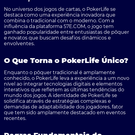
No universo dos jogos de cartas, o PokerLife se
destaca como uma experiência inovadora que
combina o tradicional com o moderno. Com a
influência da plataforma 57E.COM, o jogo tem
ganhado popularidade entre entusiastas de pôquer
e novatos que buscam desafios dinâmicos e
envolventes.
O Que Torna o PokerLife Único?
Enquanto o pôquer tradicional é amplamente
conhecido, o PokerLife leva a experiência a um novo
nível ao integrar tecnologias digitais e elementos
interativos que refletem as últimas tendências do
mundo dos jogos. A identidade de PokerLife se
solidifica através de estratégias complexas e
demandas de adaptabilidade dos jogadores, fator
que tem sido amplamente destacado em eventos
recentes.