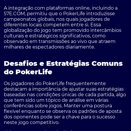
A integração com plataformas online, incluindo a
57E.COM, permitiu que o PokerLife introduzisse
campeonatos globais, nos quais jogadores de
diferentes locais competem entre si. Essa
globalização do jogo tem promovido intercâmbios
culturais e estratégicos significativos, como
observado em transmissões ao vivo que atraem
milhares de espectadores diariamente.
Desafios e Estratégias Comuns
do PokerLife
Os jogadores do PokerLife frequentemente
destacam a importância de ajustar suas estratégias
baseadas nas condições únicas de cada partida, algo
que tem sido um tópico de análise em várias
conferências sobre jogos. Manter uma postura
flexível enquanto se observa os padrões de aposta
dos oponentes pode ser a chave para o sucesso
neste jogo competitivo.