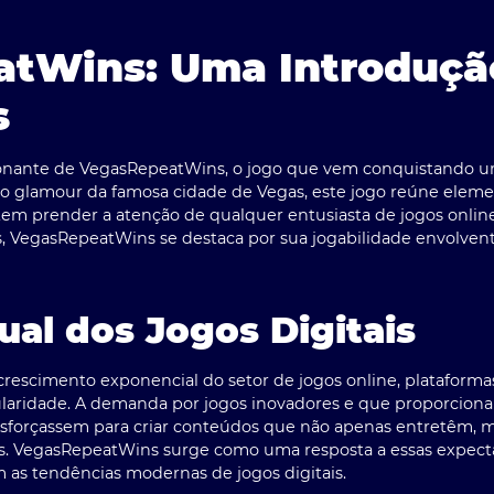
tWins: Uma Introduçã
s
onante de
VegasRepeatWins
, o jogo que vem conquistando um
o glamour da famosa cidade de Vegas, este jogo reúne elemen
em prender a atenção de qualquer entusiasta de jogos onli
is, VegasRepeatWins se destaca por sua jogabilidade envolven
ual dos Jogos Digitais
crescimento exponencial do setor de jogos online, plataform
laridade. A demanda por jogos inovadores e que proporciona
sforçassem para criar conteúdos que não apenas entretêm,
s. VegasRepeatWins surge como uma resposta a essas expectat
m as tendências modernas de jogos digitais.