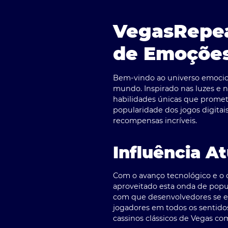
VegasRepea
de Emoçõe
Bem-vindo ao universo emoci
mundo. Inspirado nas luzes e n
habilidades únicas que promet
popularidade dos jogos digita
recompensas incríveis.
Influência At
Com o avanço tecnológico e o 
aproveitado esta onda de popu
com que desenvolvedores se e
jogadores em todos os sentido
cassinos clássicos de Vegas co