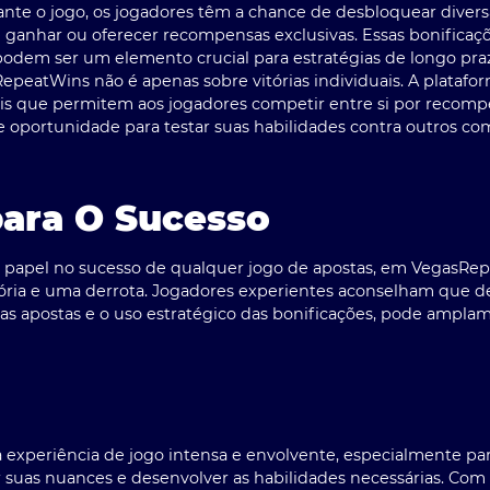
nte o jogo, os jogadores têm a chance de desbloquear diver
ganhar ou oferecer recompensas exclusivas. Essas bonificaç
dem ser um elemento crucial para estratégias de longo pra
epeatWins não é apenas sobre vitórias individuais. A plata
is que permitem aos jogadores competir entre si por recompen
 oportunidade para testar suas habilidades contra outros co
para O Sucesso
 papel no sucesso de qualquer jogo de apostas, em VegasRep
itória e uma derrota. Jogadores experientes aconselham que d
das apostas e o uso estratégico das bonificações, pode ampl
xperiência de jogo intensa e envolvente, especialmente par
r suas nuances e desenvolver as habilidades necessárias. Co