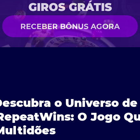
GIROS GRÁTIS
RECEBER BÔNUS AGORA
Descubra o Universo d
RepeatWins: O Jogo Q
Multidões