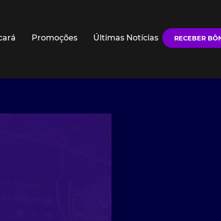
cará
Promoções
Últimas Notícias
RECEBER BÔ