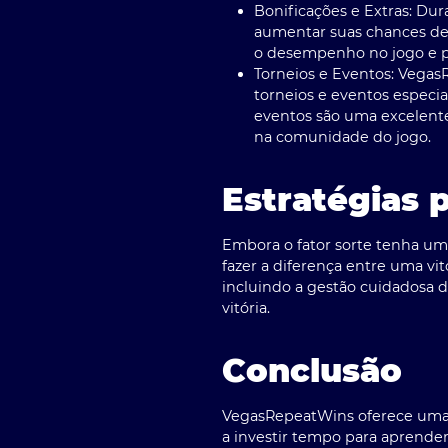
Bonificações e Extras:
Dura
aumentar suas chances de 
o desempenho no jogo e po
Torneios e Eventos:
VegasR
torneios e eventos especia
eventos são uma excelente
na comunidade do jogo.
Estratégias 
Embora o fator sorte tenha um
fazer a diferença entre uma v
incluindo a gestão cuidadosa 
vitória.
Conclusão
VegasRepeatWins oferece uma e
a investir tempo para aprende